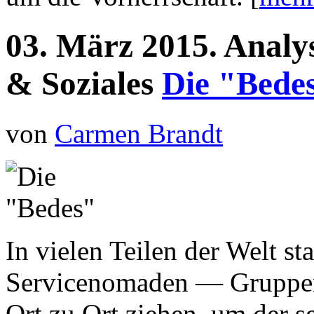
03.
März
2015.
Analy
& Soziales
Die "Bede
von
Carmen Brandt
In vielen Teilen der Welt s
Servicenomaden — Gruppen,
Ort zu Ort ziehen, um der s