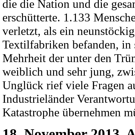
die die Nation und die gesa
erschütterte. 1.133 Mensch
verletzt, als ein neunstöck
Textilfabriken befanden, in
Mehrheit der unter den Tr
weiblich und sehr jung, zw
Unglück rief viele Fragen a
Industrieländer Verantwor
Katastrophe übernehmen mü
18.
November
2013.
A