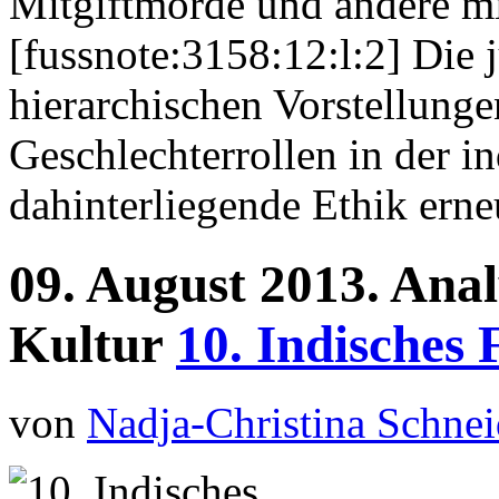
Mitgiftmorde und andere m
[fussnote:3158:12:l:2] Die 
hierarchischen Vorstellunge
Geschlechterrollen in der i
dahinterliegende Ethik erneu
09.
August
2013.
Anal
Kultur
10. Indisches 
von
Nadja-Christina Schnei