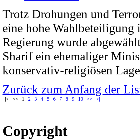
Trotz Drohungen und Terror
eine hohe Wahlbeteiligung i
Regierung wurde abgewählt
Sharif ein ehemaliger Minis
konservativ-religiösen Lager
Zurück zum Anfang der Lis
|<
<<
1
2
3
4
5
6
7
8
9
10
>>
>|
Copyright